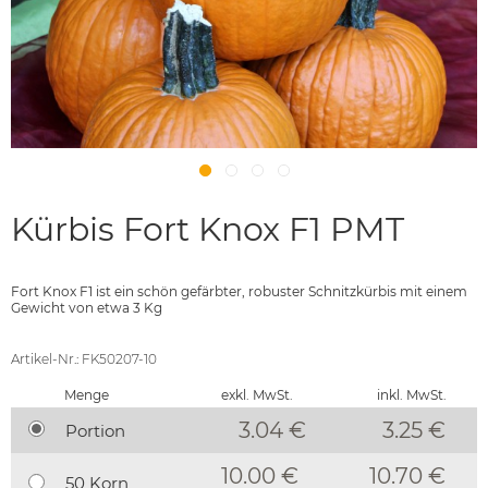
Kürbis Fort Knox F1 PMT
Fort Knox F1 ist ein schön gefärbter, robuster Schnitzkürbis mit einem
Gewicht von etwa 3 Kg
Artikel-Nr.: FK50207-10
Menge
exkl. MwSt.
inkl. MwSt.
3.04 €
3.25
€
Portion
10.00 €
10.70 €
50 Korn