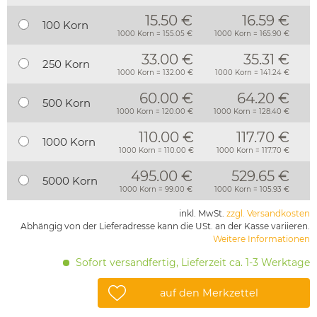
15.50 €
16.59 €
100 Korn
1000 Korn = 155.05 €
1000 Korn = 165.90 €
33.00 €
35.31 €
250 Korn
1000 Korn = 132.00 €
1000 Korn = 141.24 €
60.00 €
64.20 €
500 Korn
1000 Korn = 120.00 €
1000 Korn = 128.40 €
110.00 €
117.70 €
1000 Korn
1000 Korn = 110.00 €
1000 Korn = 117.70 €
495.00 €
529.65 €
5000 Korn
1000 Korn = 99.00 €
1000 Korn = 105.93 €
inkl. MwSt.
zzgl. Versandkosten
Abhängig von der Lieferadresse kann die USt. an der Kasse variieren.
Weitere Informationen
Sofort versandfertig, Lieferzeit ca. 1-3 Werktage
auf den Merkzettel