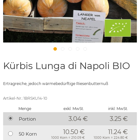
Kürbis Lunga di Napoli BIO
Ertragreiche, jedoch wärmebedürftige Riesenbutternuß
Artikel-Nr.: 1BRSKU14-10
Menge
exkl. MwSt.
inkl. MwSt.
3.04 €
3.25
€
Portion
10.50 €
11.24 €
50 Korn
1000 Korn = 210.09 €
1000 Korn = 224.80 €