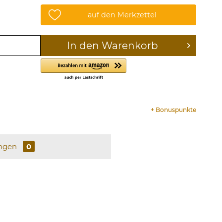
auf den Merkzettel
In den
Warenkorb
+
Bonuspunkte
ngen
0