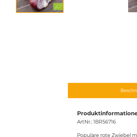
Beschr
Produktinformatione
ArtNr.: 1BR56716
Populäre rote Zwiebel m