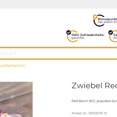
zwiebelsamen
Zwiebel Re
Red Baron BIO, populäre dun
Artikel-Nr.: 1BR56716-10