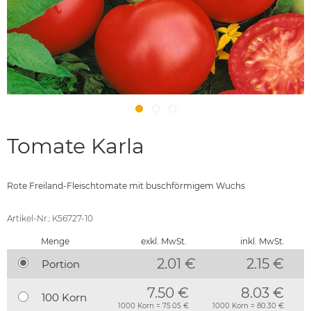
Tomate Karla
Rote Freiland-Fleischtomate mit buschförmigem Wuchs
Artikel-Nr.: K56727-10
Menge
exkl. MwSt.
inkl. MwSt.
2.01 €
2.15
€
Portion
7.50 €
8.03 €
100 Korn
1000 Korn = 75.05 €
1000 Korn = 80.30 €