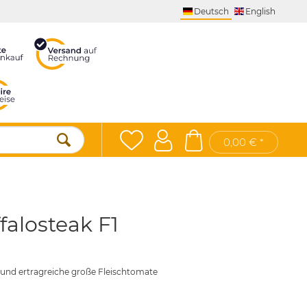
Deutsch
English
0,00 € *
alosteak F1
he und ertragreiche große Fleischtomate