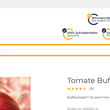
Tomate Buff
(
6
)
Buffalosteak F1 ist eine frü
Artikel-Nr.: B56262-10