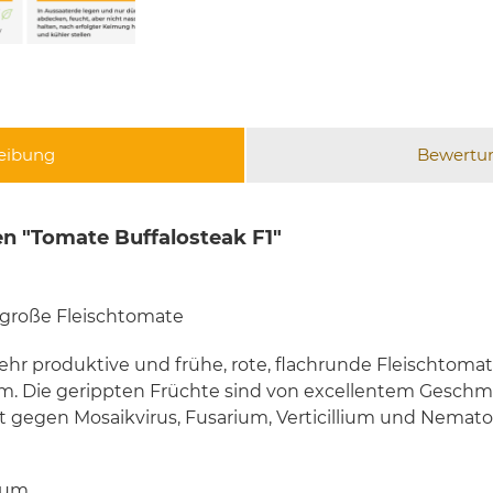
eibung
Bewertu
n "Tomate Buffalosteak F1"
 große Fleischtomate
 sehr produktive und frühe, rote, flachrunde Fleischtom
. Die gerippten Früchte sind von excellentem Geschma
nt gegen Mosaikvirus, Fusarium, Verticillium und Nemato
cum