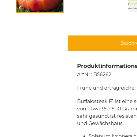
Beschr
Produktinformatione
ArtNr.: B56262
Frühe und ertragreiche,
Buffalosteak F1 ist eine
von etwa 350-500 Gramm
sehr gesund, ist resiste
und Gewächshaus.
Solanum lycopersi