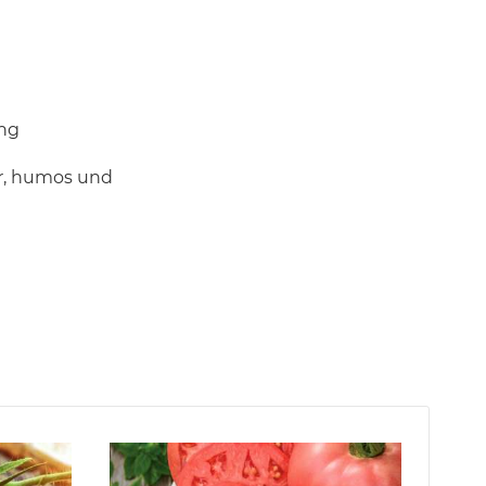
ung
er, humos und