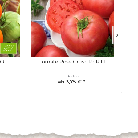
IO
Tomate Rose Crush PhR F1
1 Portion
ab 3,75 € *