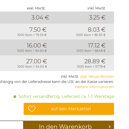
exkl. MwSt.
inkl. MwSt.
3.04 €
3.25
€
7.50 €
8.03 €
1000 Korn = 75.05 €
1000 Korn = 80.30 €
16.00 €
17.12 €
1000 Korn = 64.00 €
1000 Korn = 68.48 €
27.00 €
28.89 €
1000 Korn = 54.00 €
1000 Korn = 57.78 €
inkl. MwSt.
zzgl. Versandkosten
hängig von der Lieferadresse kann die USt. an der Kasse variieren.
Weitere Informationen
Sofort versandfertig, Lieferzeit ca. 1-3 Werktage
auf den Merkzettel
In den
Warenkorb