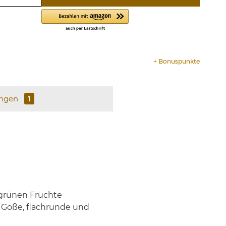
+
Bonuspunkte
ungen
1
 grünen Früchte
. Goße, flachrunde und