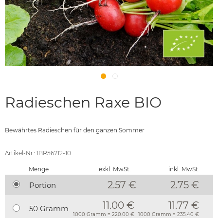
Radieschen Raxe BIO
Bewährtes Radieschen für den ganzen Sommer
Artikel-Nr.: 1BR56712-10
Menge
exkl. MwSt.
inkl. MwSt.
2.57 €
2.75
€
Portion
11.00 €
11.77 €
50 Gramm
1000 Gramm = 220.00 €
1000 Gramm = 235.40 €