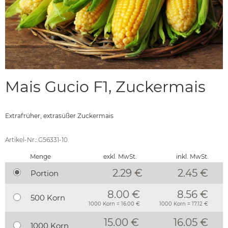
Mais Gucio F1, Zuckermais
Extrafrüher, extrasüßer Zuckermais
Artikel-Nr.: G56331-10
Menge
exkl. MwSt.
inkl. MwSt.
2.29 €
2.45
€
Portion
8.00 €
8.56 €
500 Korn
1000 Korn = 16.00 €
1000 Korn = 17.12 €
15.00 €
16.05 €
1000 Korn