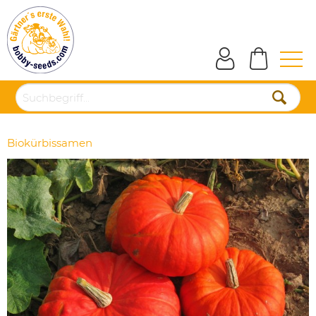
Biokürbissamen