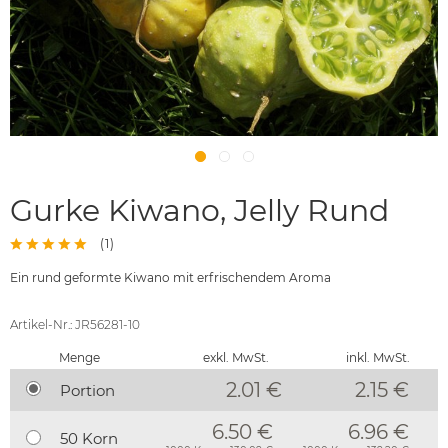
Gurke Kiwano, Jelly Rund
(
1
)
Ein rund geformte Kiwano mit erfrischendem Aroma
Artikel-Nr.: JR56281-10
Menge
exkl. MwSt.
inkl. MwSt.
2.01 €
2.15
€
Portion
6.50 €
6.96 €
50 Korn