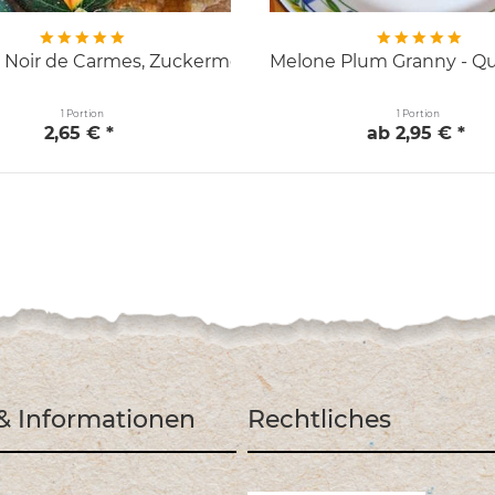
 Noir de Carmes, Zuckermelone
Melone Plum Granny - Qu
1 Portion
1 Portion
2,65 € *
ab 2,95 € *
 & Informationen
Rechtliches