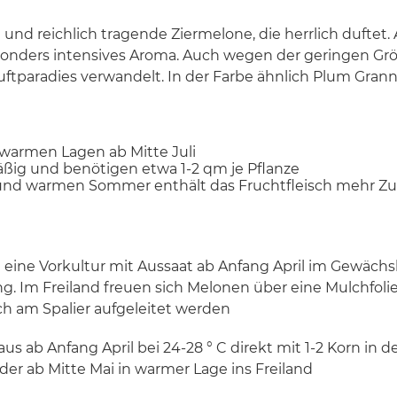
e und reichlich tragende Ziermelone, die herrlich duftet
onders intensives Aroma. Auch wegen der geringen Größ
ftparadies verwandelt. In der Farbe ähnlich Plum Granny
n warmen Lagen ab Mitte Juli
ig und benötigen etwa 1-2 qm je Pflanze
nd warmen Sommer enthält das Fruchtfleisch mehr Zuc
 eine Vorkultur mit Aussaat ab Anfang April im Gewächs
g. Im Freiland freuen sich Melonen über eine Mulchfolie
h am Spalier aufgeleitet werden
us ab Anfang April bei 24-28 ° C direkt mit 1-2 Korn in d
oder ab Mitte Mai in warmer Lage ins Freiland