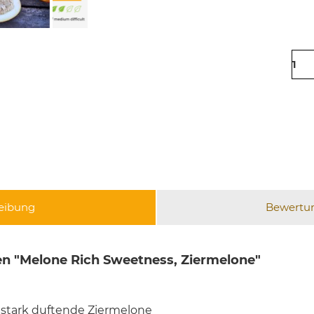
eibung
Bewertu
n "Melone Rich Sweetness, Ziermelone"
 stark duftende Ziermelone