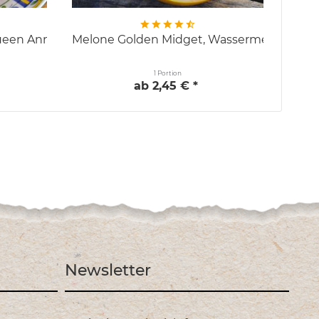
een Annes Pocket,...
Melone Golden Midget, Wassermelone
Melo
1 Portion
ab 2,45 € *
Newsletter