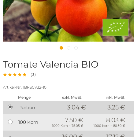
Tomate Valencia BIO
(
3
)
Artikel-Nr.: 1BRSCV32-10
Menge
exkl. MwSt.
inkl. MwSt.
3.04 €
3.25
€
Portion
7.50 €
8.03 €
100 Korn
1000 Korn = 75.05 €
1000 Korn = 80.30 €