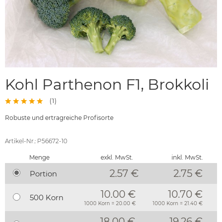
Kohl Parthenon F1, Brokkoli
(
1
)
Robuste und ertragreiche Profisorte
Artikel-Nr.: P56672-10
Menge
exkl. MwSt.
inkl. MwSt.
2.57 €
2.75
€
Portion
10.00 €
10.70 €
500 Korn
1000 Korn = 20.00 €
1000 Korn = 21.40 €
18.00 €
19.26 €