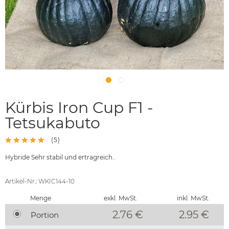
Kürbis Iron Cup F1 -
Tetsukabuto
(
5
)
Hybride Sehr stabil und ertragreich..
Artikel-Nr.: WKIC144-10
Menge
exkl. MwSt.
inkl. MwSt.
2.76 €
2.95
€
Portion