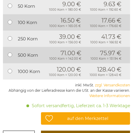
9.00 €
9.63 €
50 Korn
1000 Korn = 180.00 €
1000 Korn = 192.60 €
16.50 €
17.66 €
100 Korn
1000 Korn = 165.05 €
1000 Korn = 176.60 €
39.00 €
41.73 €
250 Korn
1000 Korn = 156.00 €
1000 Korn = 166.92 €
71.00 €
75.97 €
500 Korn
1000 Korn = 142.00 €
1000 Korn = 151.94 €
120.00 €
128.40 €
1000 Korn
1000 Korn = 120.00 €
1000 Korn = 128.40 €
inkl. MwSt.
zzgl. Versandkosten
Abhängig von der Lieferadresse kann die USt. an der Kasse variieren.
Weitere Informationen
Sofort versandfertig, Lieferzeit ca. 1-3 Werktage
auf den Merkzettel