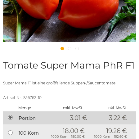
Tomate Super Mama PhR F1
Super Mama F1 ist eine großfallende Suppen-/Saucentomate
Artikel-Nr.: S56762-10
Menge
exkl. MwSt.
inkl. MwSt.
3.01 €
3.22
€
Portion
18.00 €
19.26 €
100 Korn
1000 Korn = 180.00 €
1000 Korn = 192.60 €