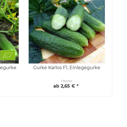
gegurke
Gurke Karlos F1, Einlegegurke
Gurk
1 Portion
ab 2,65 € *