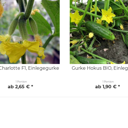
harlotte F1, Einlegegurke
Gurke Hokus BIO, Einle
1 Portion
1 Portion
ab 2,65 € *
ab 1,90 € *