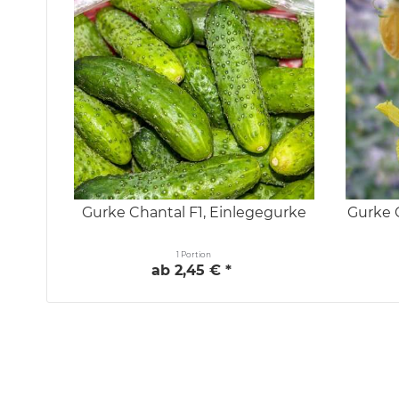
Gurke Chantal F1, Einlegegurke
Gurke C
1 Portion
ab 2,45 € *