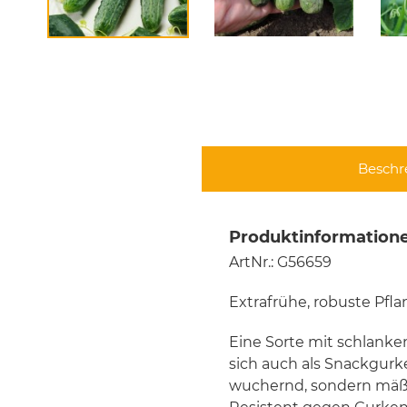
Beschr
Produktinformatione
ArtNr.: G56659
Extrafrühe, robuste Pfl
Eine Sorte mit schlanke
sich auch als Snackgurke
wuchernd, sondern mäßig,