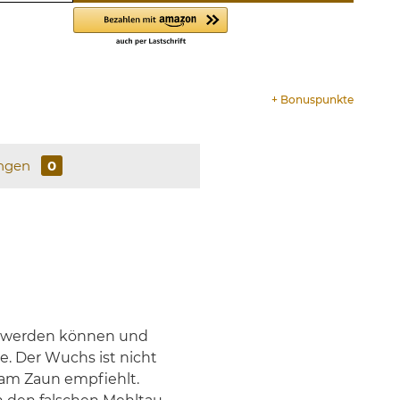
+
Bonuspunkte
ngen
0
et werden können und
ke. Der Wuchs ist nicht
. am Zaun empfiehlt.