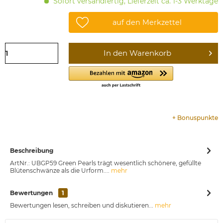
Sofort versandfertig, Lieferzeit ca. 1-3 Werktage
auf den Merkzettel
In den
Warenkorb
+
Bonuspunkte
Beschreibung
ArtNr.: UBGP59 Green Pearls trägt wesentlich schönere, gefüllte
Blütenschwänze als die Urform....
mehr
Bewertungen
1
Bewertungen lesen, schreiben und diskutieren...
mehr