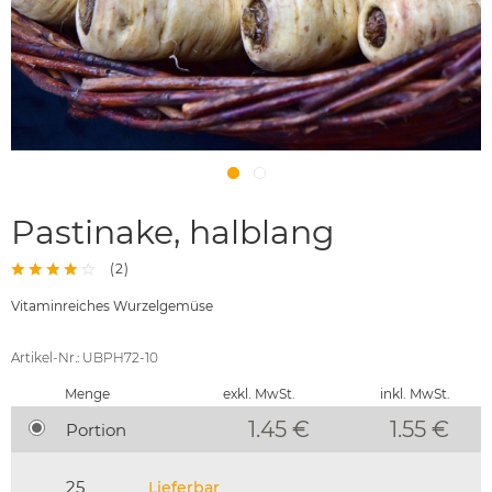
Pastinake, halblang
(
2
)
Vitaminreiches Wurzelgemüse
Artikel-Nr.: UBPH72-10
Menge
exkl. MwSt.
inkl. MwSt.
1.45 €
1.55
€
Portion
25
Lieferbar