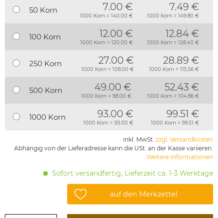
7.00 €
7.49 €
50 Korn
1000 Korn = 140.00 €
1000 Korn = 149.80 €
12.00 €
12.84 €
100 Korn
1000 Korn = 120.00 €
1000 Korn = 128.40 €
27.00 €
28.89 €
250 Korn
1000 Korn = 108.00 €
1000 Korn = 115.56 €
49.00 €
52.43 €
500 Korn
1000 Korn = 98.00 €
1000 Korn = 104.86 €
93.00 €
99.51 €
1000 Korn
1000 Korn = 93.00 €
1000 Korn = 99.51 €
inkl. MwSt.
zzgl. Versandkosten
Abhängig von der Lieferadresse kann die USt. an der Kasse variieren.
Weitere Informationen
Sofort versandfertig, Lieferzeit ca. 1-3 Werktage
auf den Merkzettel