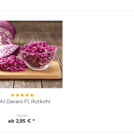
hl Davaro F1, Rotkohl
1 Portion
ab 2,95 € *