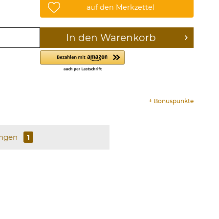
auf den Merkzettel
In den
Warenkorb
+
Bonuspunkte
ungen
1