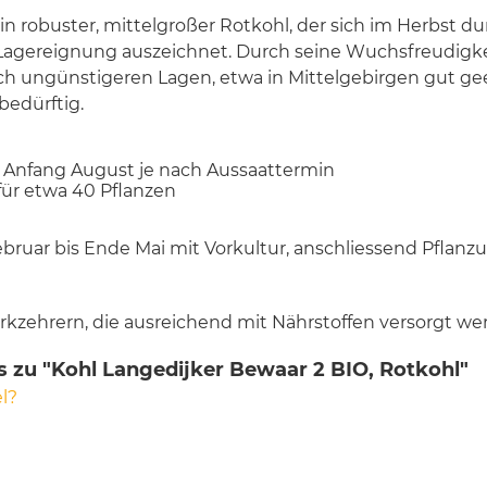
in robuster, mittelgroßer Rotkohl, der sich im Herbst d
agereignung auszeichnet. Durch seine Wuchsfreudigkei
isch ungünstigeren Lagen, etwa in Mittelgebirgen gut gee
bedürftig.
ab Anfang August je nach Aussaattermin
 für etwa 40 Pflanzen
Februar bis Ende Mai mit Vorkultur, anschliessend Pflan
arkzehrern, die ausreichend mit Nährstoffen versorgt 
 zu "Kohl Langedijker Bewaar 2 BIO, Rotkohl"
l?