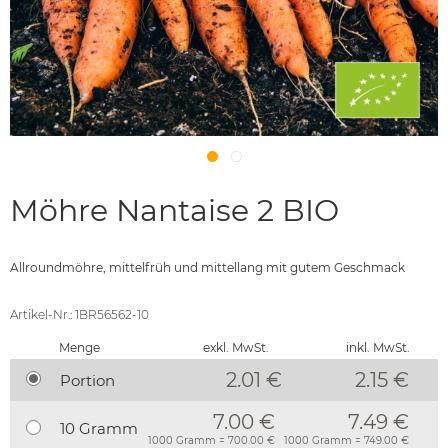
Möhre Nantaise 2 BIO
Allroundmöhre, mittelfrüh und mittellang mit gutem Geschmack
Artikel-Nr.: 1BR56562-10
Menge
exkl. MwSt.
inkl. MwSt.
2.01 €
2.15
€
Portion
7.00 €
7.49 €
10 Gramm
1000 Gramm = 700.00 €
1000 Gramm = 749.00 €