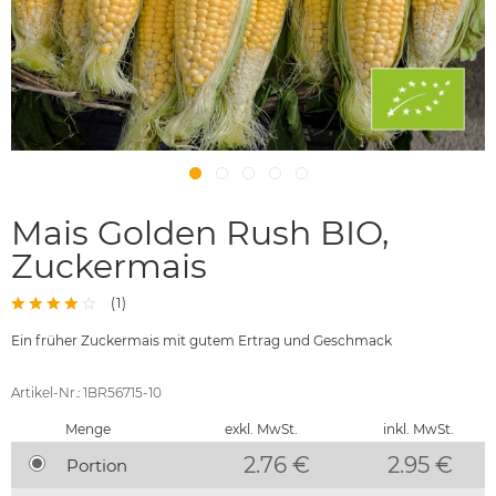
Mais Golden Rush BIO,
Zuckermais
(
1
)
Ein früher Zuckermais mit gutem Ertrag und Geschmack
Artikel-Nr.: 1BR56715-10
Menge
exkl. MwSt.
inkl. MwSt.
2.76 €
2.95
€
Portion