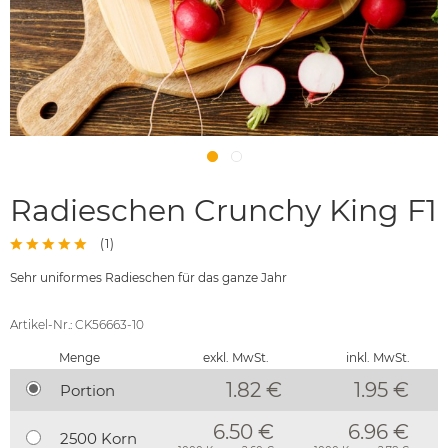
Radieschen Crunchy King F1
(
1
)
Sehr uniformes Radieschen für das ganze Jahr
Artikel-Nr.: CK56663-10
Menge
exkl. MwSt.
inkl. MwSt.
1.82 €
1.95
€
Portion
6.50 €
6.96 €
2500 Korn