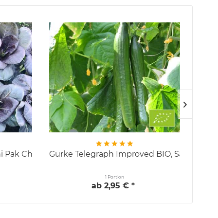
ni Pak Choi
Gurke Telegraph Improved BIO, Salatgurke
R
1 Portion
ab 2,95 € *