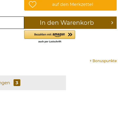
auf den Merkzettel
In den
Warenkorb
+
Bonuspunkte
ngen
3