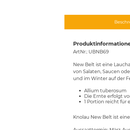
Beschr
Produktinformatione
ArtNr.: UBNB69
New Belt ist eine Laucha
von Salaten, Saucen od
und im Winter auf der 
Allium tuberosum
Die Ernte erfolgt vo
1 Portion reicht für
Knolau New Belt ist ein
Aussaattermin: März-Au