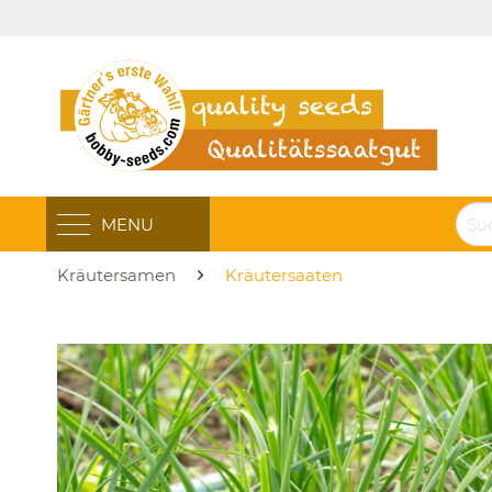
MENU
Kräutersamen
Kräutersaaten