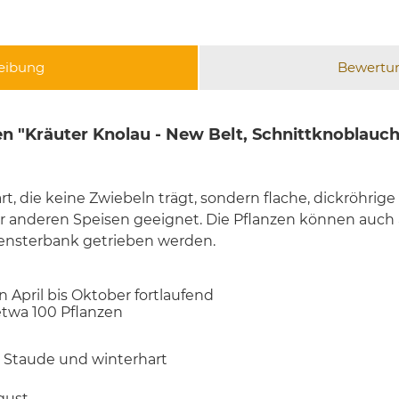
eibung
Bewertu
n "Kräuter Knolau - New Belt, Schnittknoblauch
rt, die keine Zwiebeln trägt, sondern flache, dickröhrig
er anderen Speisen geeignet. Die Pflanzen können auc
Fensterbank getrieben werden.
n April bis Oktober fortlaufend
 etwa 100 Pflanzen
e Staude und winterhart
gust