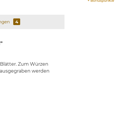
+
Bonuspunkte
ngen
4
"
e Blätter. Zum Würzen
h ausgegraben werden