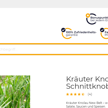
Kräuter Kno
Schnittkno
(
4
)
Kräuter Knolau New Belt – wi
Salate, Saucen und Speisen.