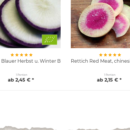
 Blauer Herbst u. Winter BIO
Rettich Red Meat, chines
1 Portion
1 Portion
ab 2,45 € *
ab 2,15 € *