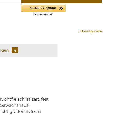
+
Bonuspunkte
ngen
4
htfleisch ist zart, fest
m Gewächshaus.
icht größer als 5 cm