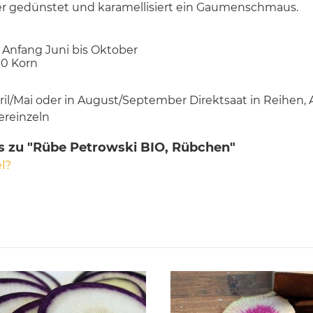
ker gedünstet und karamellisiert ein Gaumenschmaus.
b Anfang Juni bis Oktober
00 Korn
pril/Mai oder in August/September Direktsaat in Reihen, 
ereinzeln
s zu "Rübe Petrowski BIO, Rübchen"
l?